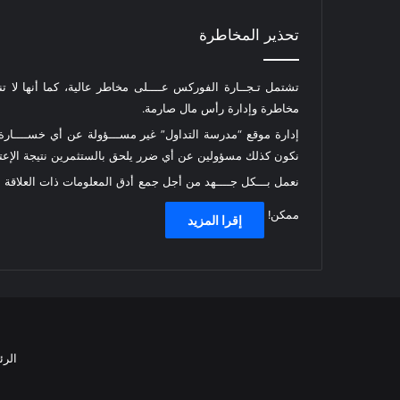
تحذير المخاطرة
تشتمل تـجــارة الفوركس عــــلى مخاطر عالية، كما أنها لا ت
مخاطرة وإدارة رأس مال صارمة.
إدارة موقع “مدرسة التداول” غير مســـؤولة عن أي خســــارة أ
نكون كذلك مسؤولين عن أي ضرر يلحق بالستثمرين نتيجة الإعتما
نعمل بـــكل جــــهد من أجل جمع أدق المعلومات ذات العلاقة
ممكن!
إقرا المزيد
الرئ