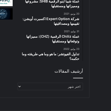
عملة شيبا اينو الرقمية SHIB: مشروعها
ومميزاتها ومستقبلها
20 يونيو، 2021
شركة Expert Option اكسبرت أوبشن:
تقييمها ومصداقيتها
31 يوليو، 2021
عملة Chiliz الرقمية (CHZ): مميزاتها
وتوقعاتها ومستقبلها
23 يوليو، 2022
تداول الفيوتشر: ما هو وما هي طريقته وما
حكمه؟
أرشيف المقالات
أرشيف
المقالات