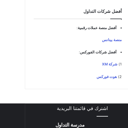
د
ك
أفضل شركات التداول
ا
ل
إ
أفضل منصة عملات رقمية
:
ل
ك
منصة بينانس
ت
ر
أفضل شركات الفوركس
:
و
ن
1)
شركة XM
ي
2)
هوت فوركس
اشترك في قائمتنا البريدية
مدرسة التداول