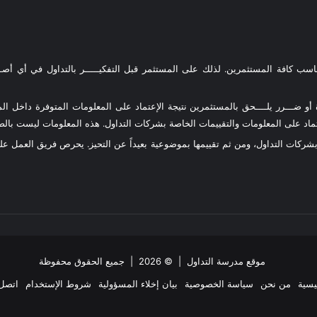
ناسب كافة المستثمرين. لذلك على المستثمر قبل التفكيـــــر بالتداول في أي أصـــ
و ضـــرر يلــــحق بالمستثمرين نتيجة الإعتماد على المعلومات المتوفرة داخل المو
د على المعلومات والتقييمات الخاصة بشركات التداول. هذه المعلومات ليست بالضرو
 بشركات التداول، ومن ثم تقييمها بموضوعية بعيداً عن التحيز. يحرص فريق العمل 
موقع مدرسة التداول
| © 2026 | جميع الحقوق محفوظة
يسية
من نحن
سياسة الخصوصية
بيان إخلاء المسؤولية
شروط الإستخدام
اتصل 
ملخص
‫X
فيسبوك
انستقرام
تيلقرام
واتساب