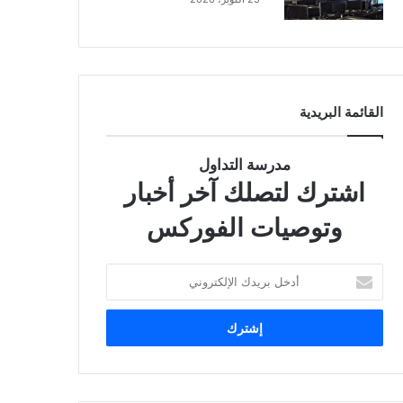
القائمة البريدية
مدرسة التداول
اشترك لتصلك آخر أخبار
وتوصيات الفوركس
أ
د
خ
ل
ب
ر
ي