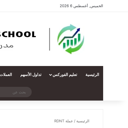
الخميس, أغسطس 6 2026
الرئيسية
تعليم الفوركس
تداول الأسهم
العملات
‫X
فيسبوك
ملخص الموقع RSS
انستقرام
تيلقرام
واتساب
تسجيل الدخول
مقال عشوائي
الرئيسية
/
عملة RDNT