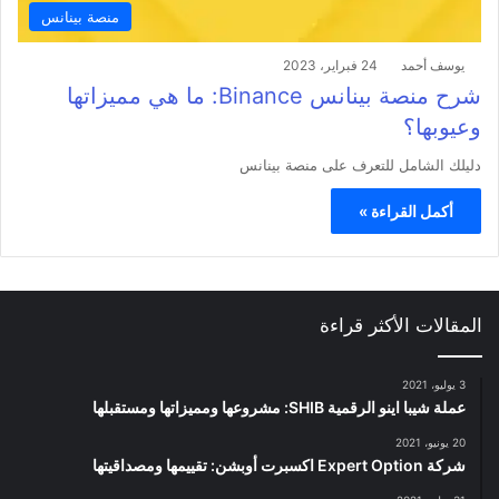
منصة بينانس
يوسف أحمد
24 فبراير، 2023
شرح منصة بينانس Binance: ما هي مميزاتها
وعيوبها؟
دليلك الشامل للتعرف على منصة بينانس
أكمل القراءة »
المقالات الأكثر قراءة
3 يوليو، 2021
عملة شيبا اينو الرقمية SHIB: مشروعها ومميزاتها ومستقبلها
20 يونيو، 2021
شركة Expert Option اكسبرت أوبشن: تقييمها ومصداقيتها