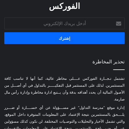
الفوركس
أدخل
بريدك
الإلكتروني
تحذير المخاطرة
تشتمل تـجــارة الفوركس عــــلى مخاطر عالية، كما أنها لا تناسب كافة
المستثمرين. لذلك على المستثمر قبل التفكيـــــر بالتداول في أي أصـــل من
الأصول المالية أن يحدد أهدافه بدقة وأن يــتبع ادارة مخاطرة وإدارة رأس مال
صارمة.
إدارة موقع “مدرسة التداول” غير مســـؤولة عن أي خســــارة أو ضـــرر
يلــــحق بالمستثمرين نتيجة الإعتماد على المعلومات المتوفرة داخل الموقع،
والتي تشمل الأخبار والتحليلات والتوصـيات المختلفة. لن نكون كذلك مسؤولين
عن أي ضرر يلحق بالستثمرين نتيجة الإعتماد على المعلومات والتقييمات