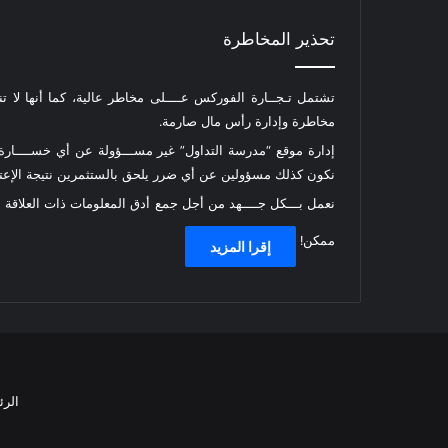
تحذير المخاطرة
تشتمل تـجــارة الفوركس عــــلى مخاطر عالية، كما أنها لا ت
مخاطرة وإدارة رأس مال صارمة.
إدارة موقع “مدرسة التداول” غير مســـؤولة عن أي خســــارة أ
نكون كذلك مسؤولين عن أي ضرر يلحق بالستثمرين نتيجة الإعتما
نعمل بـــكل جــــهد من أجل جمع أدق المعلومات ذات العلاقة
ممكن!
إقرا المزيد
الرئ