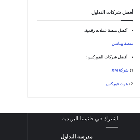
د
ك
أفضل شركات التداول
ا
ل
إ
أفضل منصة عملات رقمية
:
ل
ك
منصة بينانس
ت
ر
أفضل شركات الفوركس
:
و
ن
1)
شركة XM
ي
2)
هوت فوركس
اشترك في قائمتنا البريدية
مدرسة التداول