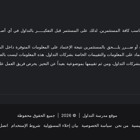
ناسب كافة المستثمرين. لذلك على المستثمر قبل التفكيـــــر بالتداول في أي أصـــ
و ضـــرر يلــــحق بالمستثمرين نتيجة الإعتماد على المعلومات المتوفرة داخل المو
د على المعلومات والتقييمات الخاصة بشركات التداول. هذه المعلومات ليست بالضرو
 بشركات التداول، ومن ثم تقييمها بموضوعية بعيداً عن التحيز. يحرص فريق العمل 
موقع مدرسة التداول
| © 2026 | جميع الحقوق محفوظة
يسية
من نحن
سياسة الخصوصية
بيان إخلاء المسؤولية
شروط الإستخدام
اتصل 
ملخص
‫X
فيسبوك
انستقرام
تيلقرام
واتساب