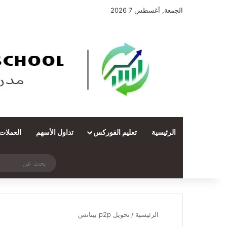
الجمعة, أغسطس 7 2026
الرئيسية
تعليم الفوركس
تداول الأسهم
العملات
‫X
فيسبوك
ملخص الموقع RSS
انستقرام
تيلقرام
واتساب
تسجيل الدخول
مقال عشوائي
الرئيسية
/
تحويل p2p بينانس