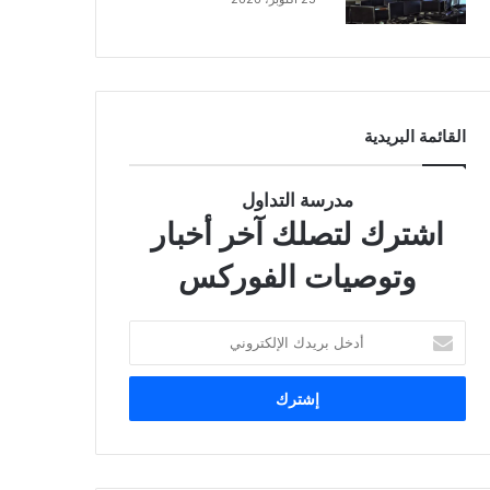
القائمة البريدية
مدرسة التداول
اشترك لتصلك آخر أخبار
وتوصيات الفوركس
أ
د
خ
ل
ب
ر
ي