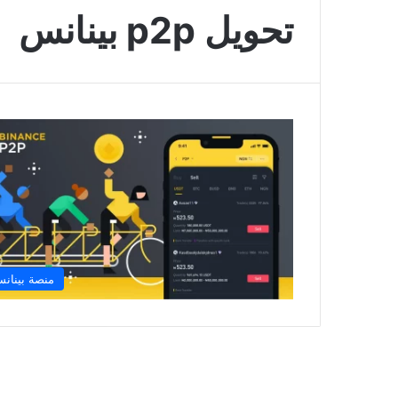
تحويل p2p بينانس
منصة بينان