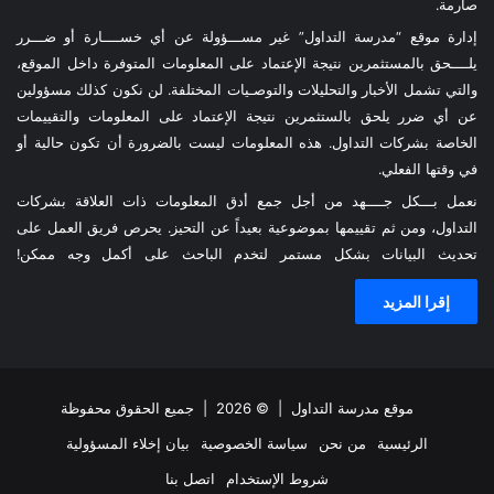
صارمة.
إدارة موقع “مدرسة التداول” غير مســـؤولة عن أي خســــارة أو ضـــرر
يلــــحق بالمستثمرين نتيجة الإعتماد على المعلومات المتوفرة داخل الموقع،
والتي تشمل الأخبار والتحليلات والتوصـيات المختلفة. لن نكون كذلك مسؤولين
عن أي ضرر يلحق بالستثمرين نتيجة الإعتماد على المعلومات والتقييمات
الخاصة بشركات التداول. هذه المعلومات ليست بالضرورة أن تكون حالية أو
في وقتها الفعلي.
نعمل بـــكل جــــهد من أجل جمع أدق المعلومات ذات العلاقة بشركات
التداول، ومن ثم تقييمها بموضوعية بعيداً عن التحيز. يحرص فريق العمل على
تحديث البيانات بشكل مستمر لتخدم الباحث على أكمل وجه ممكن!
إقرا المزيد
موقع مدرسة التداول
| © 2026 | جميع الحقوق محفوظة
الرئيسية
من نحن
سياسة الخصوصية
بيان إخلاء المسؤولية
شروط الإستخدام
اتصل بنا